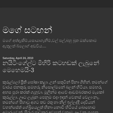
මගේ සටහන්
මගේ අත්දැකීම්,සොයාගැනීම්,වල් පල්,බහු බූත ඔක්කොම
ඇතුලත් බ්ලොග් අඩවිය....
Saturday, April 24, 2010
නයිටිංගේල්ට මිහිරි කටහඬක් ලැබුනේ
මෙහෙමයි-3
කුරුල්ලෝ ප්‍රීති ඝෝෂා කළා. උන් සතුටින් පිනා ගිහින්. තමන්ගේ
වාරය එනතුරු සමහරු නිසොල්මනේ බලන් හිටියා. සමහරු
අහස පුරා කරක් ගැහුවා. මුලින්ම ආවේ ආඩම්බරකාර මැකෝ
කුරුල්ලා. ඌට ලැබුන පෙනුම එදා ඉඳන් වෙනස් වෙලා නෑ.
තමන්ගේ පිහාටු අගට තව රතු හා නිල් ඉල්ලද්දී දෙවියන්
වහන්සේත් ගේබ්‍රියෙලුත් හිනා නොවී හිටියේ බොහොම
අමාරුවෙන්. සිරුර පාටකර අවසන් වුනාම ඌ වක ගැහුන