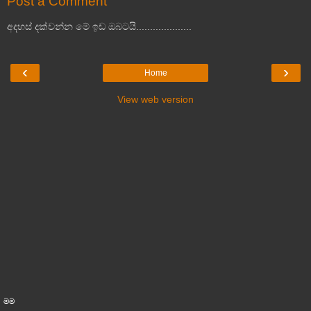
Post a Comment
අදහස් දක්වන්න මේ ඉඩ ඔබටයි....................
‹
›
Home
View web version
මම