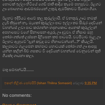
හොටක් ඉල්ලා හිටියේ ගෙඩි ජාති ආදිය කෑමේ පහසුවට. ඊළගට
ඌ බොහොම ආඩම්බරයෙන් උතුරු ඇමරිකාවට පියාඹා ගියා.
ඊළඟට ඉදිරියට ආවේ කලු කුරුල්ලායි. ඒ වනතුරු ඌට නමක්
ලැබී තිබුනේ නෑ. මැකෝ කුරුල්ලා පාට ඉල්ලා තම සිරුර දෙවියන්
වහන්සේ ලවා පාට කරගන්න හදනකොට අනෙක් කුරුල්ලන්
අපහාසෙට වගේ සිනාසෙන අයුරු ඌ දුටුවා. ඒ නිසාම ඔහු
තෝරා ගත්තේ ලස්සන දිලිසෙන කළු පාටමයි. වටපිටාව බැලූ ඌ
ඊලඟට ඇහුවේ "දැන් කවුද මට හිනාවෙන්නේ...?" කියලයි.
කලුපාටට ගැලපෙන කහපාට හොටයක් තෝරා ගත් ඌ ආපසු
යන්න කලින් බීච් ගසකට වී දෙවියන් වහන්සේ වෙනුවෙන් තුති
ගීයක්ද ගායනා කලා.
මතු සම්බන්ධයි........
ඉෂාන් තිළිණ සෝමසිරි (Ishan Thilina Somasiri)
වෙලාව
9:35 PM
No comments: